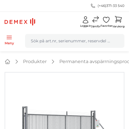
(+46)371-33 540
Logga in
Favoriter
Jämför
Varukorg
navbar.quicksearch.label
Meny
Produkter
Permanenta avspärrningspro
Home