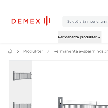
navbar.quicksearch.labe
Permanenta produkter
Produkter
Permanenta avspärrningsp
Home