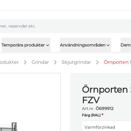
l
Temporära produkter
Användningsområden
Dem
rodukter
Grindar
Skjutgrindar
Örnporten 
Örnporten
FZV
Art.nr.
Ö699912
*
Färg (RAL)
Varmförzinkad