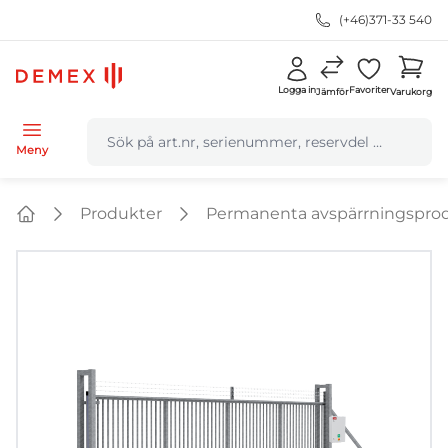
(+46)371-33 540
Logga in
Favoriter
Jämför
Varukorg
navbar.quicksearch.label
Meny
Produkter
Permanenta avspärrningspro
Home