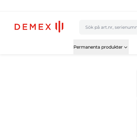
navbar.quicksearch.labe
Permanenta produkter