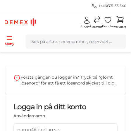
(+46)371-33 540
Logga in
Favoriter
Jämför
Varukorg
navbar.quicksearch.label
Meny
Första gången du loggar in? Tryck på "glömt
lösenord" för att få ett lösenord skickat till dig.
Logga in på ditt konto
Användarnamn
namn@företag.se