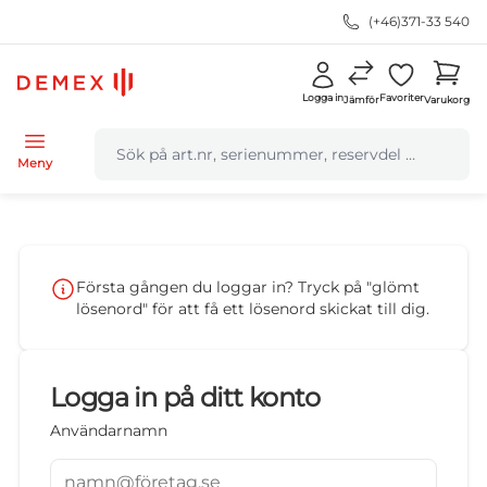
(+46)371-33 540
Logga in
Favoriter
Jämför
Varukorg
navbar.quicksearch.label
Meny
Första gången du loggar in? Tryck på "glömt
lösenord" för att få ett lösenord skickat till dig.
Logga in på ditt konto
Användarnamn
namn@företag.se